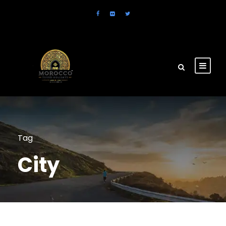
Tag
City